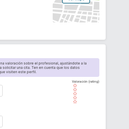
 una valoración sobre el profesional, ajustándote a la
a solicitar una cita. Ten en cuenta que los datos
e visiten este perfil.
Valoración (rating)
( )
( )
( )
( )
( )