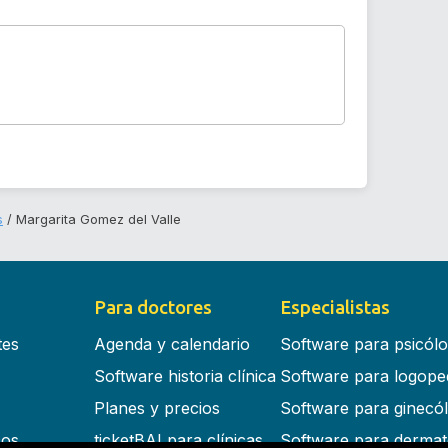
s
Margarita Gomez del Valle
Para doctores
Especialistas
tes
Agenda y calendario
Software para psicól
Software historia clínica
Software para logope
Planes y precios
Software para ginecó
cos
ticketBAI para clínicas
Software para dermat