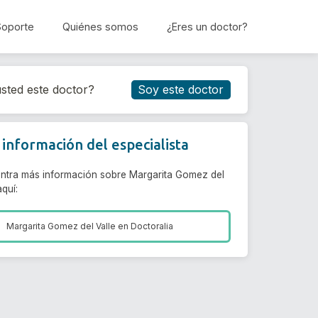
Soporte
Quiénes somos
¿Eres un doctor?
Reservar cita
sted este doctor?
Soy este doctor
información del especialista
ntra más información sobre Margarita Gomez del
aquí:
Margarita Gomez del Valle en
Doctoralia