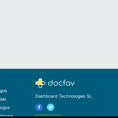
ogos
Dashboard Technologies SL
das
logos
ólogos