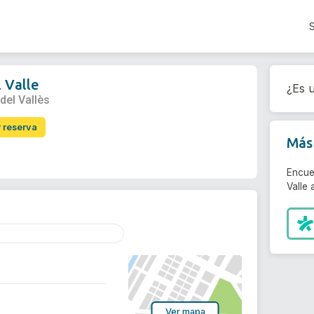
 Valle
¿Es u
del Vallès
r reserva
Más 
Encue
Valle 
Ver mapa