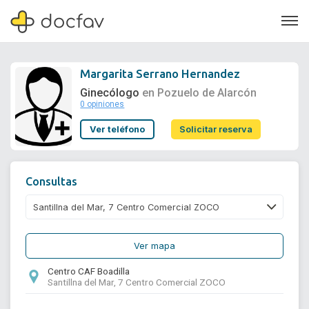
Margarita Serrano Hernandez
Ginecólogo
en Pozuelo de Alarcón
0 opiniones
Soporte
Ver teléfono
Solicitar reserva
Quiénes somos
¿Eres un doctor?
Consultas
Ver mapa
Centro CAF Boadilla
Santillna del Mar, 7 Centro Comercial ZOCO