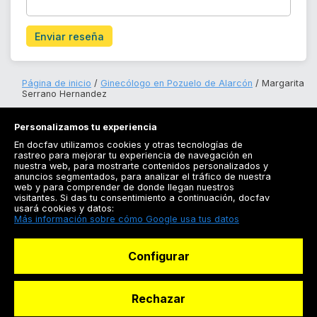
Enviar reseña
Página de inicio
Ginecólogo en Pozuelo de Alarcón
Margarita
Serrano Hernandez
Personalizamos tu experiencia
En docfav utilizamos cookies y otras tecnologías de
rastreo para mejorar tu experiencia de navegación en
nuestra web, para mostrarte contenidos personalizados y
anuncios segmentados, para analizar el tráfico de nuestra
Registrarse
web y para comprender de donde llegan nuestros
visitantes. Si das tu consentimiento a continuación, docfav
Docfav
usará cookies y datos:
Más información sobre cómo Google usa tus datos
Recursos
Configurar
Para doctores
Especialistas
Rechazar