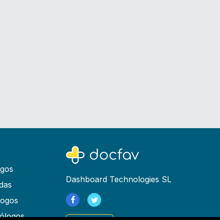
ogos
Dashboard Technologies SL
das
logos
ólogos