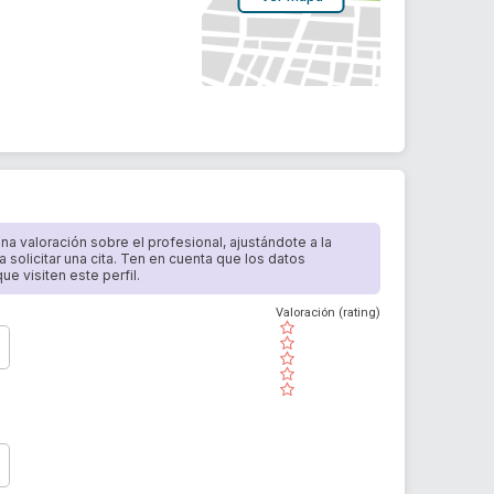
 una valoración sobre el profesional, ajustándote a la
a solicitar una cita. Ten en cuenta que los datos
e visiten este perfil.
Valoración (rating)
( )
( )
( )
( )
( )