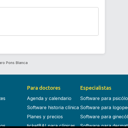
ro Pons Blanca
Para doctores
Especialistas
tes
Agenda y calendario
Software para psicól
Software historia clínica
Software para logope
Planes y precios
Software para ginecó
cos
ticketBAI para clínicas
Software para dermat