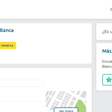
Blanca
¿Es u
r reserva
Más 
Encue
Blanca
Ver mapa