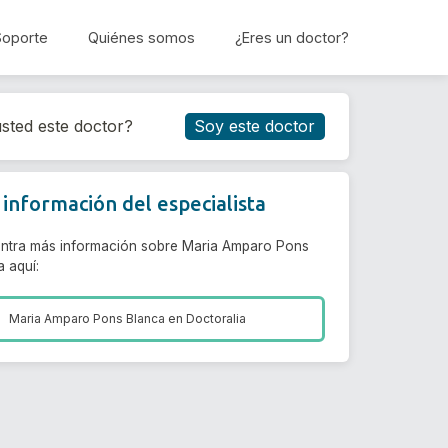
Soporte
Quiénes somos
¿Eres un doctor?
Reservar cita
sted este doctor?
Soy este doctor
información del especialista
ntra más información sobre Maria Amparo Pons
 aquí:
Maria Amparo Pons Blanca en
Doctoralia