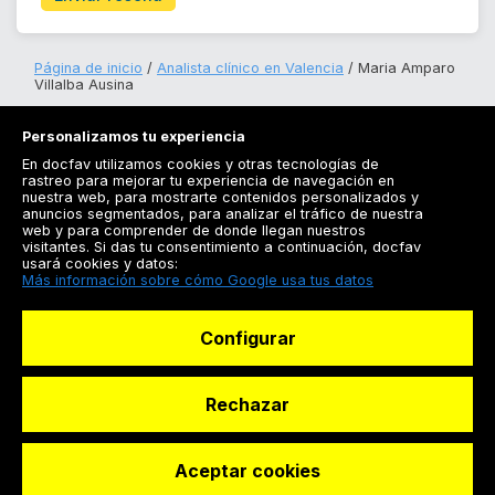
Página de inicio
Analista clínico en Valencia
Maria Amparo
Villalba Ausina
Personalizamos tu experiencia
En docfav utilizamos cookies y otras tecnologías de
rastreo para mejorar tu experiencia de navegación en
nuestra web, para mostrarte contenidos personalizados y
anuncios segmentados, para analizar el tráfico de nuestra
Registrarse
web y para comprender de donde llegan nuestros
visitantes. Si das tu consentimiento a continuación, docfav
Docfav
usará cookies y datos:
Más información sobre cómo Google usa tus datos
Recursos
Configurar
Para doctores
Especialistas
Rechazar
Aceptar cookies
© Dashboard Technologies S.L