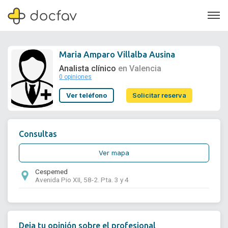
Maria Amparo Villalba Ausina
Analista clínico
en Valencia
0 opiniones
Soporte
Ver teléfono
Solicitar reserva
Quiénes somos
¿Eres un doctor?
Consultas
Ver mapa
Cespemed
Avenida Pio XII, 58-2. Pta. 3 y 4
Deja tu opinión sobre el profesional