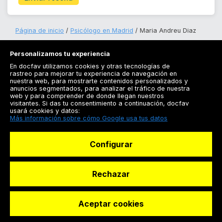
Página de inicio
Psicólogo en Madrid
Maria Andreu Diaz
Personalizamos tu experiencia
En docfav utilizamos cookies y otras tecnologías de
rastreo para mejorar tu experiencia de navegación en
nuestra web, para mostrarte contenidos personalizados y
anuncios segmentados, para analizar el tráfico de nuestra
Registrarse
web y para comprender de donde llegan nuestros
visitantes. Si das tu consentimiento a continuación, docfav
Docfav
usará cookies y datos:
Más información sobre cómo Google usa tus datos
Recursos
Configurar
Para doctores
Especialistas
Rechazar
Aceptar cookies
© Dashboard Technologies S.L
Solicitar reserva