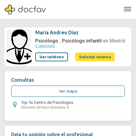
Maria Andreu Diaz
Psicólogo
Psicólogo infantil
en Madrid
,
0 opiniones
Soporte
Ver teléfono
Solicitar reserva
Quiénes somos
¿Eres un doctor?
Consultas
Ver mapa
Tcp Tu Centro de Psicologos
Glorieta de Ruiz Gimenez 4
Deja tu opinión sobre el profesional