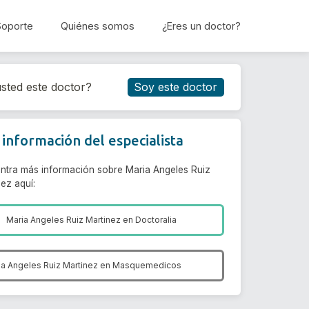
Soporte
Quiénes somos
¿Eres un doctor?
Reservar cita
sted este doctor?
Soy este doctor
información del especialista
ntra más información sobre Maria Angeles Ruiz
ez aquí:
Maria Angeles Ruiz Martinez en
Doctoralia
ia Angeles Ruiz Martinez en
Masquemedicos