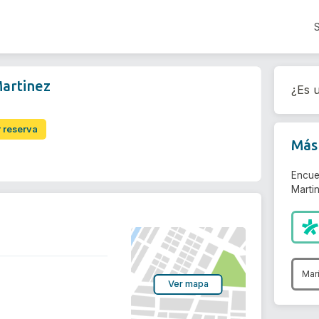
Martinez
¿Es u
r reserva
Más 
Encue
Martin
Mar
Ver mapa