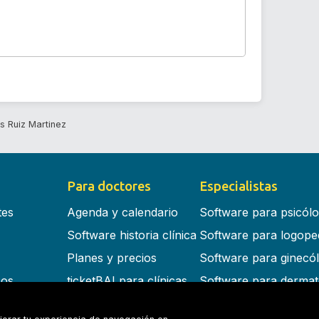
s Ruiz Martinez
Para doctores
Especialistas
tes
Agenda y calendario
Software para psicól
Software historia clínica
Software para logope
Planes y precios
Software para ginecó
cos
ticketBAI para clínicas
Software para dermat
s en la nube
Software para dentist