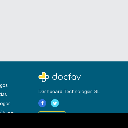
ogos
Dashboard Technologies SL
das
logos
ólogos
Registrarse
as