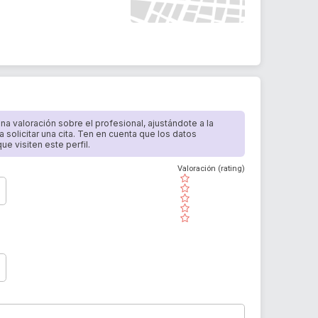
 una valoración sobre el profesional, ajustándote a la
a solicitar una cita. Ten en cuenta que los datos
e visiten este perfil.
Valoración (rating)
( )
( )
( )
( )
( )