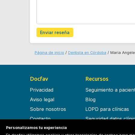
Enviar reseña
Página de inicio
Dentista en Córdoba
Maria Angele
Docfav
Recursos
Privacidad
Seguimiento a pacien
Aviso legal
Blog
Sobre nosotros
LOPD para clínicas
Contacto
Seguridad datos clíni
Personalizamos tu experiencia
Términos y condiciones
Software para clínica