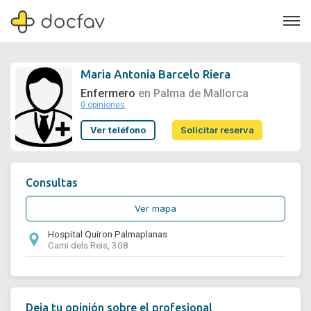
Maria Antonia Barcelo Riera
Enfermero
en Palma de Mallorca
0 opiniones
Soporte
Ver teléfono
Solicitar reserva
Quiénes somos
¿Eres un doctor?
Consultas
Ver mapa
Hospital Quiron Palmaplanas
Cami dels Reis, 308
Deja tu opinión sobre el profesional