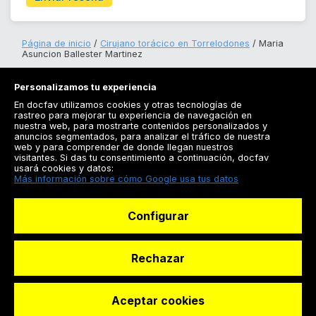
Página de inicio
Cirujano torácico en Torrelodones
Maria
Asuncion Ballester Martinez
Personalizamos tu experiencia
En docfav utilizamos cookies y otras tecnologías de
rastreo para mejorar tu experiencia de navegación en
nuestra web, para mostrarte contenidos personalizados y
anuncios segmentados, para analizar el tráfico de nuestra
Registrarse
web y para comprender de donde llegan nuestros
visitantes. Si das tu consentimiento a continuación, docfav
Docfav
usará cookies y datos:
Más información sobre cómo Google usa tus datos
Recursos
Configurar
Para doctores
Especialistas
Rechazar
Aceptar cookies
© Dashboard Technologies S.L