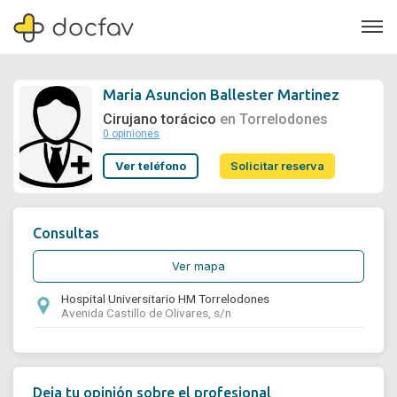
Maria Asuncion Ballester Martinez
Cirujano torácico
en Torrelodones
0 opiniones
Soporte
Ver teléfono
Solicitar reserva
Quiénes somos
¿Eres un doctor?
Consultas
Ver mapa
Hospital Universitario HM Torrelodones
Avenida Castillo de Olivares, s/n
Deja tu opinión sobre el profesional