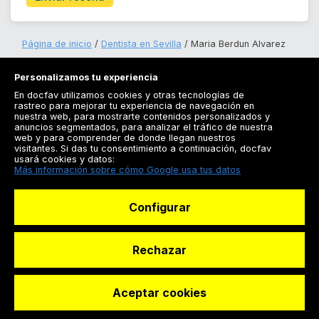
Página de inicio
Dentista en Sevilla
Maria Berdun Alvarez
Personalizamos tu experiencia
En docfav utilizamos cookies y otras tecnologías de
rastreo para mejorar tu experiencia de navegación en
nuestra web, para mostrarte contenidos personalizados y
anuncios segmentados, para analizar el tráfico de nuestra
Registrarse
web y para comprender de donde llegan nuestros
visitantes. Si das tu consentimiento a continuación, docfav
Docfav
usará cookies y datos:
Más información sobre cómo Google usa tus datos
Recursos
Configurar
Para doctores
Especialistas
Rechazar
Aceptar cookies
© Dashboard Technologies S.L
Solicitar reserva