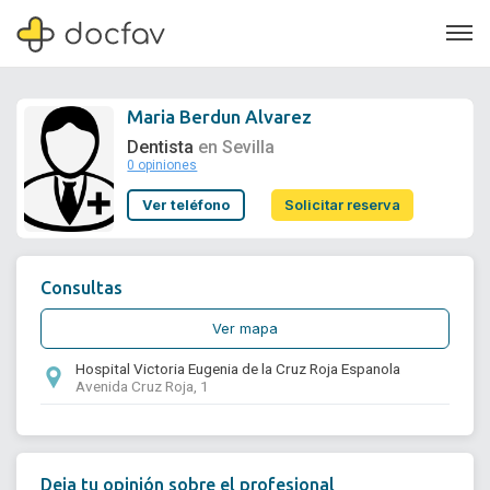
Maria Berdun Alvarez
Dentista
en Sevilla
0 opiniones
Soporte
Ver teléfono
Solicitar reserva
Quiénes somos
¿Eres un doctor?
Consultas
Ver mapa
Hospital Victoria Eugenia de la Cruz Roja Espanola
Avenida Cruz Roja, 1
Deja tu opinión sobre el profesional