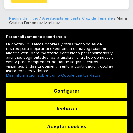
Página de inicio
Anestesista en Santa Cruz de Tenerife
Maria
Cristina Fernandez Martinez
Personalizamos tu experiencia
En docfav utilizamos cookies y otras tecnologías de
rastreo para mejorar tu experiencia de navegación en
nuestra web, para mostrarte contenidos personalizados y
anuncios segmentados, para analizar el tráfico de nuestra
Registrarse
web y para comprender de donde llegan nuestros
visitantes. Si das tu consentimiento a continuación, docfav
Docfav
usará cookies y datos:
Más información sobre cómo Google usa tus datos
Recursos
Configurar
Para doctores
Especialistas
Rechazar
Aceptar cookies
© Dashboard Technologies S.L