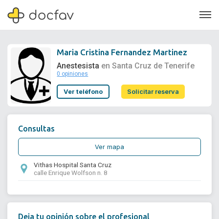
Maria Cristina Fernandez Martinez
Anestesista
en Santa Cruz de Tenerife
0 opiniones
Soporte
Ver teléfono
Solicitar reserva
Quiénes somos
¿Eres un doctor?
Consultas
Ver mapa
Vithas Hospital Santa Cruz
calle Enrique Wolfson n. 8
Deja tu opinión sobre el profesional