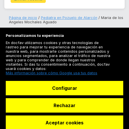
Página de inicio
Pediatra en Pozuelo de Alarcón
Maria de los
Angeles Mochales Aguado
Personalizamos tu experiencia
En docfav utilizamos cookies y otras tecnologías de
rastreo para mejorar tu experiencia de navegación en
nuestra web, para mostrarte contenidos personalizados y
anuncios segmentados, para analizar el tráfico de nuestra
Registrarse
web y para comprender de donde llegan nuestros
visitantes. Si das tu consentimiento a continuación, docfav
Docfav
usará cookies y datos:
Más información sobre cómo Google usa tus datos
Recursos
Configurar
Para doctores
Especialistas
Rechazar
Aceptar cookies
© Dashboard Technologies S.L