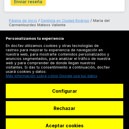
Enviar reseña
Página de inicio
Dentista en Ciudad Rodrigo
Maria del
Carmenlourdes Mateos Valiente
Personalizamos tu experiencia
En docfav utilizamos cookies y otras tecnologías de
rastreo para mejorar tu experiencia de navegación en
nuestra web, para mostrarte contenidos personalizados y
anuncios segmentados, para analizar el tráfico de nuestra
Registrarse
web y para comprender de donde llegan nuestros
visitantes. Si das tu consentimiento a continuación, docfav
Docfav
usará cookies y datos:
Más información sobre cómo Google usa tus datos
Recursos
Configurar
Para doctores
Especialistas
Rechazar
Aceptar cookies
© Dashboard Technologies S.L