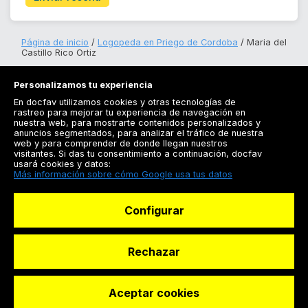
Página de inicio
Logopeda en Priego de Cordoba
Maria del
Castillo Rico Ortiz
Personalizamos tu experiencia
En docfav utilizamos cookies y otras tecnologías de
rastreo para mejorar tu experiencia de navegación en
nuestra web, para mostrarte contenidos personalizados y
anuncios segmentados, para analizar el tráfico de nuestra
Registrarse
web y para comprender de donde llegan nuestros
visitantes. Si das tu consentimiento a continuación, docfav
Docfav
usará cookies y datos:
Más información sobre cómo Google usa tus datos
Recursos
Configurar
Para doctores
Especialistas
Rechazar
Aceptar cookies
© Dashboard Technologies S.L