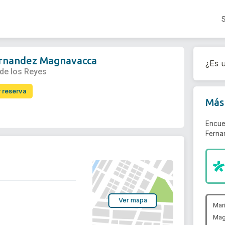
ernandez Magnavacca
¿Es u
 de los Reyes
r reserva
Más 
Encue
Ferna
Ver mapa
Mar
Mag