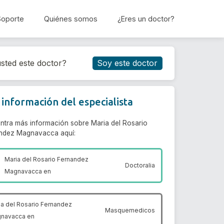
Soporte
Quiénes somos
¿Eres un doctor?
Reservar cita
sted este doctor?
Soy este doctor
información del especialista
ntra más información sobre Maria del Rosario
ndez Magnavacca aquí:
Maria del Rosario Fernandez
Doctoralia
Magnavacca en
ia del Rosario Fernandez
Masquemedicos
navacca en