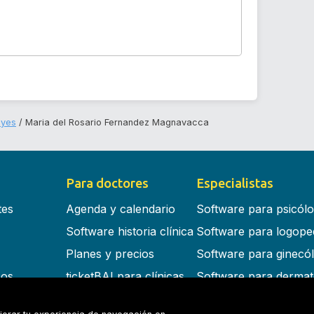
eyes
Maria del Rosario Fernandez Magnavacca
Para doctores
Especialistas
tes
Agenda y calendario
Software para psicól
Software historia clínica
Software para logope
Planes y precios
Software para ginecó
cos
ticketBAI para clínicas
Software para dermat
s en la nube
Software para dentist