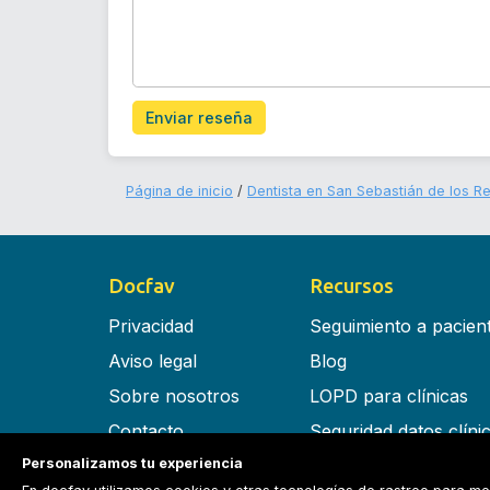
Enviar reseña
Página de inicio
Dentista en San Sebastián de los R
Docfav
Recursos
Privacidad
Seguimiento a pacien
Aviso legal
Blog
Sobre nosotros
LOPD para clínicas
Contacto
Seguridad datos clíni
Personalizamos tu experiencia
Términos y condiciones
Software para clínica