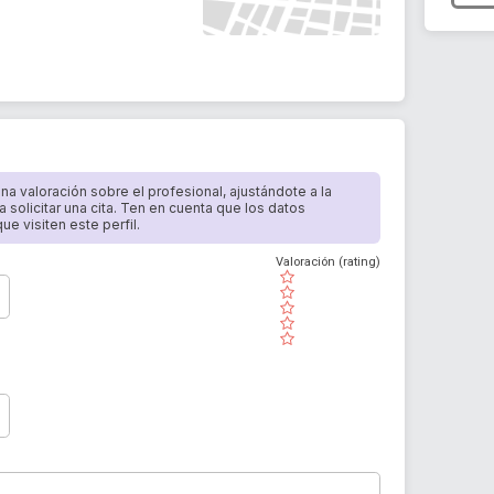
 una valoración sobre el profesional, ajustándote a la
a solicitar una cita. Ten en cuenta que los datos
e visiten este perfil.
Valoración (rating)
( )
( )
( )
( )
( )