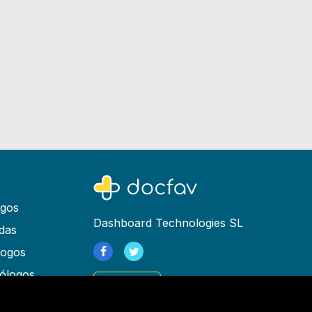
ogos
Dashboard Technologies SL
das
logos
ólogos
Registrarse
as