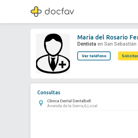
Maria del Rosario Fernandez Magnavacca
Dentista
Maria del Rosario F
Dentista
en San Sebastián
Ver teléfono
Solicita
Consultas
Clinica Dental Dentalbell
Avenida de la Sierra,6,Local