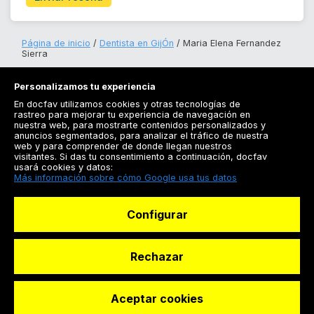
Página de inicio
Dentista en GijÓn
Maria Elena Fernandez
Sierra
Personalizamos tu experiencia
En docfav utilizamos cookies y otras tecnologías de
rastreo para mejorar tu experiencia de navegación en
nuestra web, para mostrarte contenidos personalizados y
anuncios segmentados, para analizar el tráfico de nuestra
Registrarse
web y para comprender de donde llegan nuestros
visitantes. Si das tu consentimiento a continuación, docfav
Docfav
usará cookies y datos:
Más información sobre cómo Google usa tus datos
Recursos
Configurar
Para doctores
Especialistas
Rechazar
Aceptar cookies
© Dashboard Technologies S.L