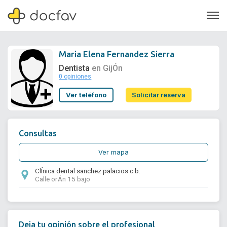
Maria Elena Fernandez Sierra
Dentista
en GijÓn
0 opiniones
Soporte
Ver teléfono
Solicitar reserva
Quiénes somos
¿Eres un doctor?
Consultas
Ver mapa
ClÍnica dental sanchez palacios c.b.
Calle orÁn 15 bajo
Deja tu opinión sobre el profesional