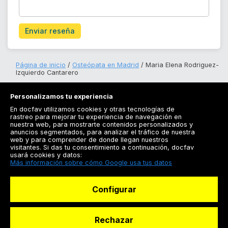
Enviar reseña
Página de inicio
Osteópata en Madrid
Maria Elena Rodriguez-
Izquierdo Cantarero
Personalizamos tu experiencia
En docfav utilizamos cookies y otras tecnologías de
rastreo para mejorar tu experiencia de navegación en
nuestra web, para mostrarte contenidos personalizados y
anuncios segmentados, para analizar el tráfico de nuestra
Registrarse
web y para comprender de donde llegan nuestros
visitantes. Si das tu consentimiento a continuación, docfav
Docfav
usará cookies y datos:
Más información sobre cómo Google usa tus datos
Recursos
Configurar
Para doctores
Especialistas
Rechazar