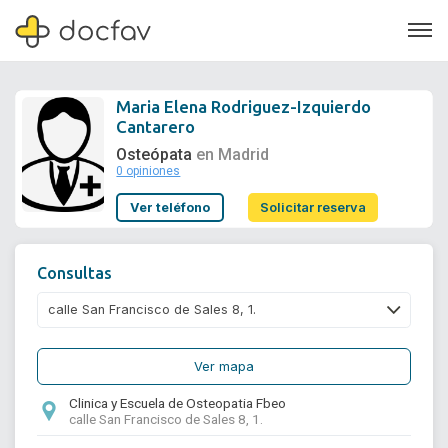
Maria Elena Rodriguez-Izquierdo
Cantarero
Osteópata
en Madrid
0 opiniones
Soporte
Ver teléfono
Solicitar reserva
Quiénes somos
¿Eres un doctor?
Consultas
Ver mapa
Clinica y Escuela de Osteopatia Fbeo
calle San Francisco de Sales 8, 1.