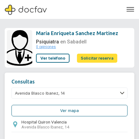
Maria Enriqueta Sanchez Martinez
Psiquiatra
en Sabadell
0 opiniones
Soporte
Ver teléfono
Solicitar reserva
Quiénes somos
¿Eres un doctor?
Consultas
Ver mapa
Hospital Quiron Valencia
Avenida Blasco Ibanez, 14