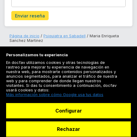
Enviar reseña
Página de inicio
Psiquiatra en Sabadell
Maria Enriqueta
Sanchez Martinez
Personalizamos tu experiencia
En docfav utilizamos cookies y otras tecnologías de
rastreo para mejorar tu experiencia de navegación en
nuestra web, para mostrarte contenidos personalizados y
anuncios segmentados, para analizar el tráfico de nuestra
Registrarse
web y para comprender de donde llegan nuestros
visitantes. Si das tu consentimiento a continuación, docfav
Docfav
usará cookies y datos:
Más información sobre cómo Google usa tus datos
Recursos
Configurar
Para doctores
Especialistas
Rechazar