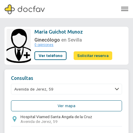
Maria Guichot Munoz
Ginecólogo
en Sevilla
0 opiniones
Soporte
Ver teléfono
Solicitar reserva
Quiénes somos
¿Eres un doctor?
Consultas
Ver mapa
Hospital Viamed Santa Angela de la Cruz
Avenida de Jerez, 59