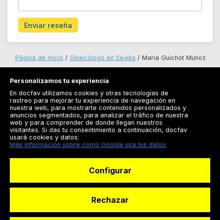
Enviar reseña
Página de inicio
Ginecólogo en Sevilla
Maria Guichot Munoz
Personalizamos tu experiencia
En docfav utilizamos cookies y otras tecnologías de
rastreo para mejorar tu experiencia de navegación en
nuestra web, para mostrarte contenidos personalizados y
anuncios segmentados, para analizar el tráfico de nuestra
Registrarse
web y para comprender de donde llegan nuestros
visitantes. Si das tu consentimiento a continuación, docfav
Docfav
usará cookies y datos:
Más información sobre cómo Google usa tus datos
Recursos
Configurar
Para doctores
Especialistas
Rechazar