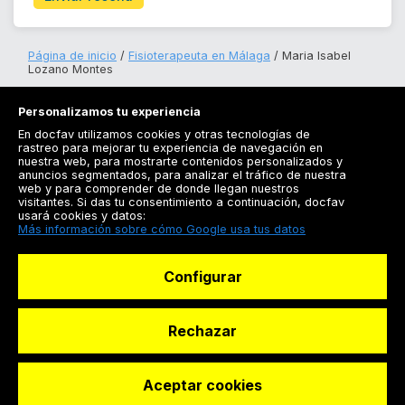
Página de inicio
Fisioterapeuta en Málaga
Maria Isabel
Lozano Montes
Personalizamos tu experiencia
En docfav utilizamos cookies y otras tecnologías de
rastreo para mejorar tu experiencia de navegación en
nuestra web, para mostrarte contenidos personalizados y
anuncios segmentados, para analizar el tráfico de nuestra
Registrarse
web y para comprender de donde llegan nuestros
visitantes. Si das tu consentimiento a continuación, docfav
Docfav
usará cookies y datos:
Más información sobre cómo Google usa tus datos
Recursos
Configurar
Para doctores
Especialistas
Rechazar
Aceptar cookies
© Dashboard Technologies S.L