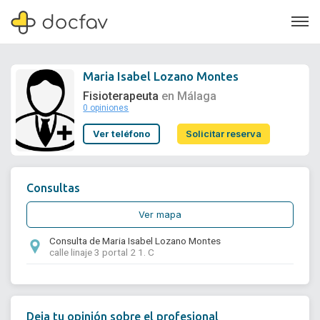
Maria Isabel Lozano Montes
Fisioterapeuta
en Málaga
0 opiniones
Soporte
Ver teléfono
Solicitar reserva
Quiénes somos
¿Eres un doctor?
Consultas
Ver mapa
Consulta de Maria Isabel Lozano Montes
calle linaje 3 portal 2 1. C
Deja tu opinión sobre el profesional