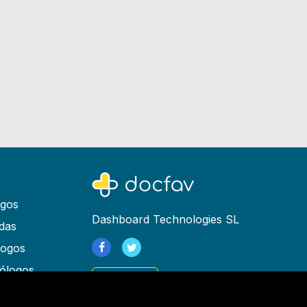
ogos
Dashboard Technologies SL
das
logos
ólogos
Registrarse
as