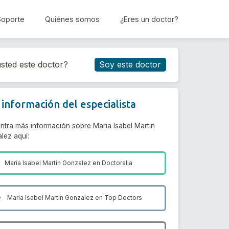
Soporte
Quiénes somos
¿Eres un doctor?
Reservar cita
sted este doctor?
Soy este doctor
información del especialista
ntra más información sobre Maria Isabel Martin
lez aquí:
Maria Isabel Martin Gonzalez en
Doctoralia
Maria Isabel Martin Gonzalez en
Top Doctors