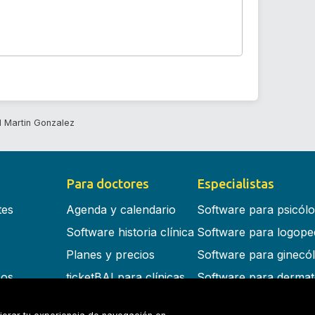
l Martin Gonzalez
Para doctores
Especialistas
tes
Agenda y calendario
Software para psicól
Software historia clínica
Software para logope
Planes y precios
Software para ginecó
cos
ticketBAI para clínicas
Software para dermat
s en la nube
Software para dentist