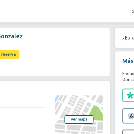
Gonzalez
¿Es u
r reserva
Más 
Encue
Gonza
Ver mapa