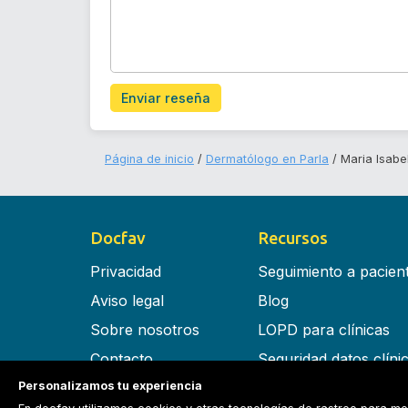
Enviar reseña
Página de inicio
Dermatólogo en Parla
Maria Isabe
Docfav
Recursos
Privacidad
Seguimiento a pacien
Aviso legal
Blog
Sobre nosotros
LOPD para clínicas
Contacto
Seguridad datos clíni
Personalizamos tu experiencia
Términos y condiciones
Software para clínica