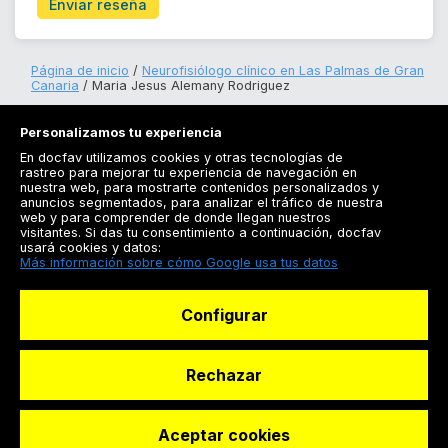
Enviar reseña
Página de inicio
Neurofisiólogo clínico en Las Palmas de Gran
Canaria
Maria Jesus Alemany Rodriguez
Personalizamos tu experiencia
En docfav utilizamos cookies y otras tecnologías de
rastreo para mejorar tu experiencia de navegación en
nuestra web, para mostrarte contenidos personalizados y
anuncios segmentados, para analizar el tráfico de nuestra
Registrarse
web y para comprender de donde llegan nuestros
visitantes. Si das tu consentimiento a continuación, docfav
Docfav
usará cookies y datos:
Más información sobre cómo Google usa tus datos
Recursos
Configurar
Para doctores
Especialistas
Rechazar
Aceptar cookies
© Dashboard Technologies S.L