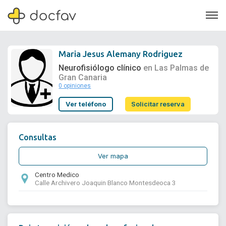
Maria Jesus Alemany Rodriguez
Neurofisiólogo clínico
en Las Palmas de
Gran Canaria
0 opiniones
Soporte
Ver teléfono
Solicitar reserva
Quiénes somos
¿Eres un doctor?
Consultas
Ver mapa
Centro Medico
Calle Archivero Joaquin Blanco Montesdeoca 3