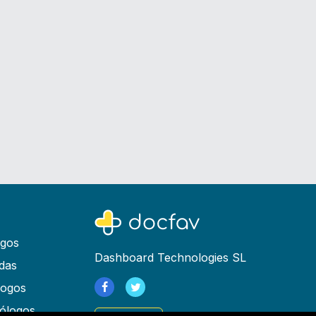
ogos
Dashboard Technologies SL
das
logos
ólogos