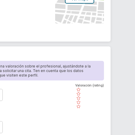
 una valoración sobre el profesional, ajustándote a la
a solicitar una cita. Ten en cuenta que los datos
e visiten este perfil.
Valoración (rating)
( )
( )
( )
( )
( )