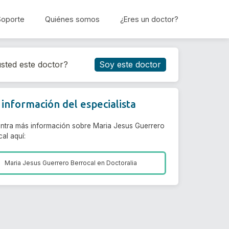
Soporte
Quiénes somos
¿Eres un doctor?
Reservar cita
sted este doctor?
Soy este doctor
información del especialista
ntra más información sobre Maria Jesus Guerrero
al aquí:
Maria Jesus Guerrero Berrocal en
Doctoralia