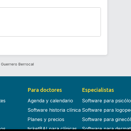
 Guerrero Berrocal
Para doctores
Especialistas
tes
Agenda y calendario
Software para psicól
Software historia clínica
Software para logope
Planes y precios
Software para ginecó
cos
ticketBAI para clínicas
Software para dermat