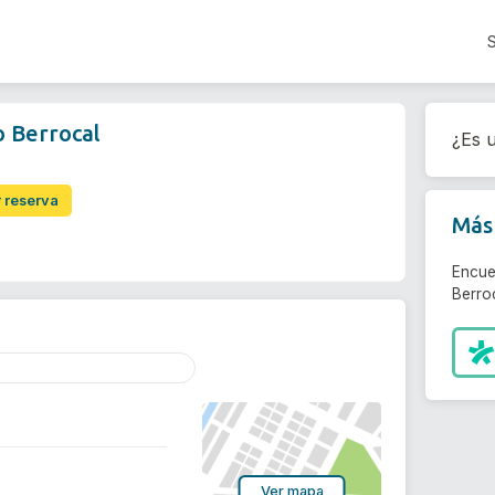
o Berrocal
¿Es u
r reserva
Más 
Encue
Berroc
Ver mapa