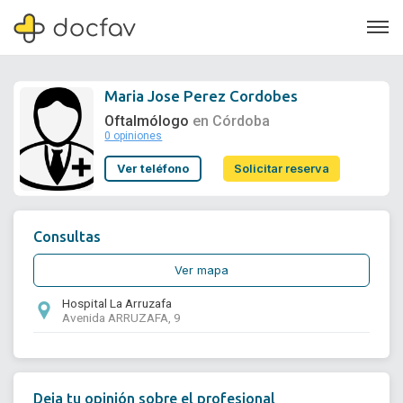
Maria Jose Perez Cordobes
Oftalmólogo
en Córdoba
0 opiniones
Soporte
Ver teléfono
Solicitar reserva
Quiénes somos
¿Eres un doctor?
Consultas
Ver mapa
Hospital La Arruzafa
Avenida ARRUZAFA, 9
Deja tu opinión sobre el profesional