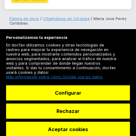
Página de inicio
Oftalmólogo en Córdoba
Maria Jose Perez
Cordobes
Personalizamos tu experiencia
En docfav utilizamos cookies y otras tecnologías de
rastreo para mejorar tu experiencia de navegación en
nuestra web, para mostrarte contenidos personalizados y
anuncios segmentados, para analizar el tráfico de nuestra
Registrarse
web y para comprender de donde llegan nuestros
visitantes. Si das tu consentimiento a continuación, docfav
Docfav
usará cookies y datos:
Más información sobre cómo Google usa tus datos
Recursos
Configurar
Para doctores
Especialistas
Rechazar
Aceptar cookies
© Dashboard Technologies S.L