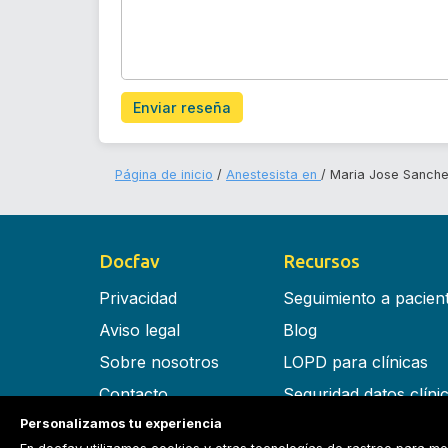
Enviar reseña
Página de inicio
Anestesista en
Maria Jose Sanche
Docfav
Recursos
Privacidad
Seguimiento a pacien
Aviso legal
Blog
Sobre nosotros
LOPD para clínicas
Contacto
Seguridad datos clíni
Personalizamos tu experiencia
Términos y condiciones
Software para clínica