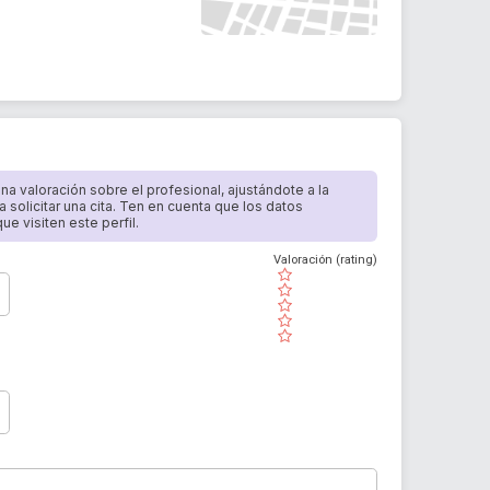
 una valoración sobre el profesional, ajustándote a la
a solicitar una cita. Ten en cuenta que los datos
e visiten este perfil.
Valoración (rating)
( )
( )
( )
( )
( )