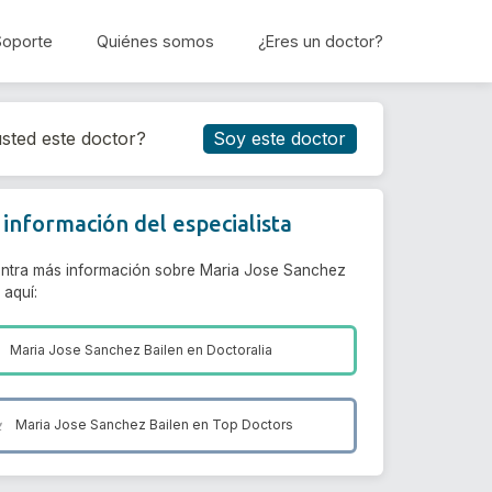
Soporte
Quiénes somos
¿Eres un doctor?
Reservar cita
sted este doctor?
Soy este doctor
información del especialista
ntra más información sobre Maria Jose Sanchez
 aquí:
Maria Jose Sanchez Bailen en
Doctoralia
Maria Jose Sanchez Bailen en
Top Doctors