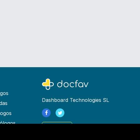
ogos
Dashboard Technologies SL
das
logos
ólogos
Registrarse
as