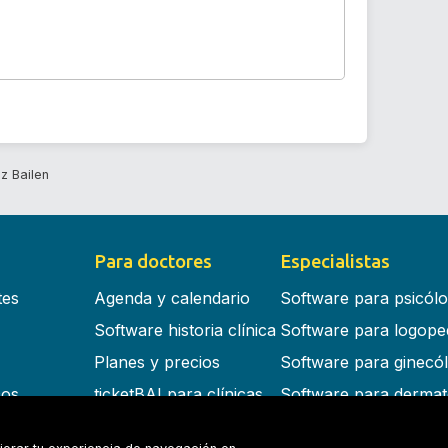
z Bailen
Para doctores
Especialistas
tes
Agenda y calendario
Software para psicól
Software historia clínica
Software para logope
Planes y precios
Software para ginecó
cos
ticketBAI para clínicas
Software para dermat
s en la nube
Software para dentist