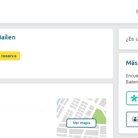
Bailen
¿Es u
r reserva
Más 
Encue
Bailen
Ver mapa