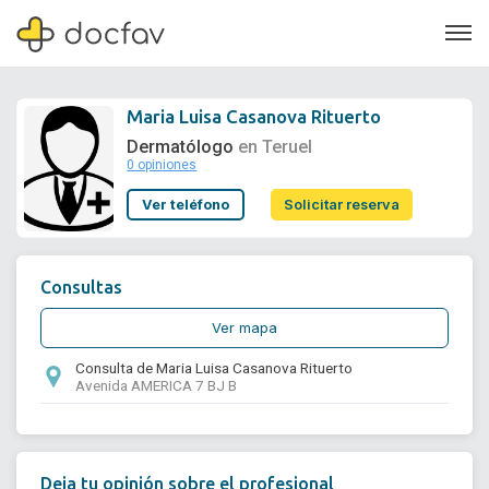
Maria Luisa Casanova Rituerto
Dermatólogo
en Teruel
0 opiniones
Soporte
Ver teléfono
Solicitar reserva
Quiénes somos
¿Eres un doctor?
Consultas
Ver mapa
Consulta de Maria Luisa Casanova Rituerto
Avenida AMERICA 7 BJ B
Deja tu opinión sobre el profesional