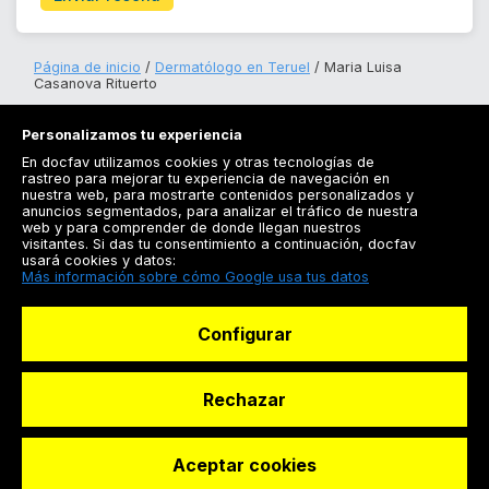
Página de inicio
Dermatólogo en Teruel
Maria Luisa
Casanova Rituerto
Personalizamos tu experiencia
En docfav utilizamos cookies y otras tecnologías de
rastreo para mejorar tu experiencia de navegación en
nuestra web, para mostrarte contenidos personalizados y
anuncios segmentados, para analizar el tráfico de nuestra
Registrarse
web y para comprender de donde llegan nuestros
visitantes. Si das tu consentimiento a continuación, docfav
Docfav
usará cookies y datos:
Más información sobre cómo Google usa tus datos
Recursos
Configurar
Para doctores
Especialistas
Rechazar
Aceptar cookies
© Dashboard Technologies S.L