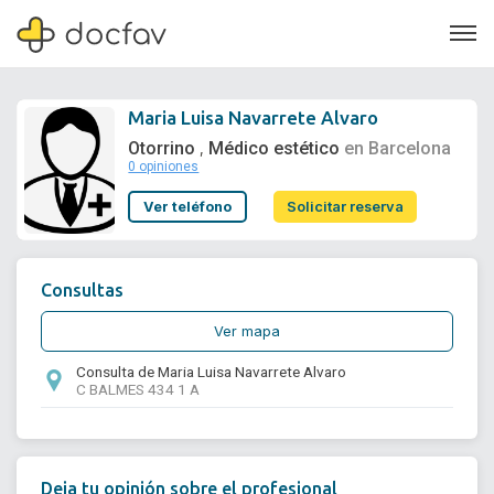
Maria Luisa Navarrete Alvaro
Otorrino
Médico estético
en Barcelona
,
0 opiniones
Soporte
Ver teléfono
Solicitar reserva
Quiénes somos
¿Eres un doctor?
Consultas
Ver mapa
Consulta de Maria Luisa Navarrete Alvaro
C BALMES 434 1 A
Deja tu opinión sobre el profesional