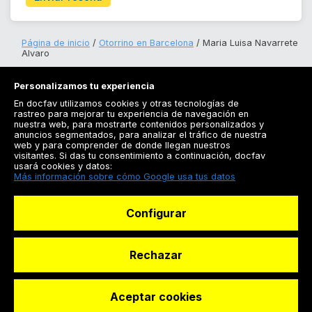
Página de inicio
Otorrino en Barcelona
Maria Luisa Navarrete
Alvaro
Personalizamos tu experiencia
En docfav utilizamos cookies y otras tecnologías de
rastreo para mejorar tu experiencia de navegación en
nuestra web, para mostrarte contenidos personalizados y
anuncios segmentados, para analizar el tráfico de nuestra
Registrarse
web y para comprender de donde llegan nuestros
visitantes. Si das tu consentimiento a continuación, docfav
Docfav
usará cookies y datos:
Más información sobre cómo Google usa tus datos
Recursos
Configurar
Para doctores
Especialistas
Rechazar
Aceptar cookies
© Dashboard Technologies S.L