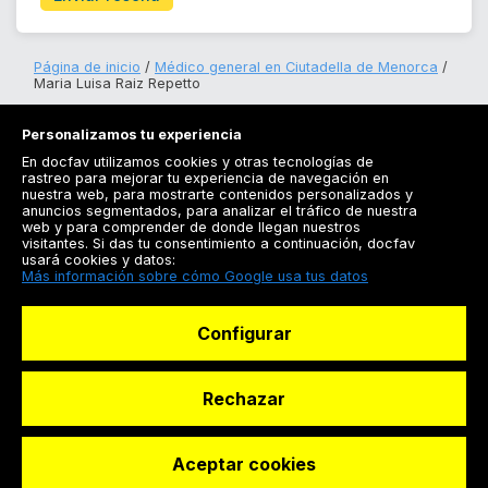
Página de inicio
Médico general en Ciutadella de Menorca
Maria Luisa Raiz Repetto
Personalizamos tu experiencia
En docfav utilizamos cookies y otras tecnologías de
rastreo para mejorar tu experiencia de navegación en
nuestra web, para mostrarte contenidos personalizados y
anuncios segmentados, para analizar el tráfico de nuestra
Registrarse
web y para comprender de donde llegan nuestros
visitantes. Si das tu consentimiento a continuación, docfav
Docfav
usará cookies y datos:
Más información sobre cómo Google usa tus datos
Recursos
Configurar
Para doctores
Especialistas
Rechazar
Aceptar cookies
© Dashboard Technologies S.L