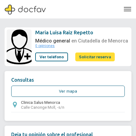
Maria Luisa Raiz Repetto
Médico general
en Ciutadella de Menorca
0 opiniones
Soporte
Ver teléfono
Solicitar reserva
Quiénes somos
¿Eres un doctor?
Consultas
Ver mapa
Clinica Salus Menorca
Calle Canonge Moll, -s/n
Deja tu opinión sobre el profesional