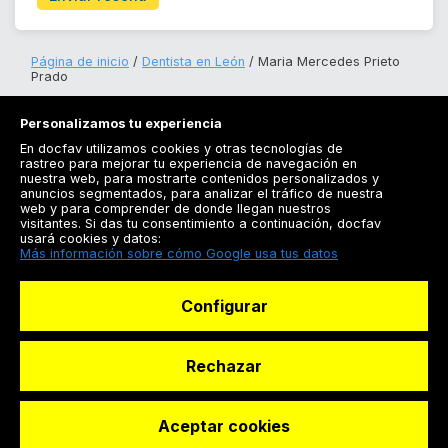
Página de inicio
Dentista en León
Maria Mercedes Prieto
Prado
Personalizamos tu experiencia
En docfav utilizamos cookies y otras tecnologías de
rastreo para mejorar tu experiencia de navegación en
nuestra web, para mostrarte contenidos personalizados y
anuncios segmentados, para analizar el tráfico de nuestra
Registrarse
web y para comprender de donde llegan nuestros
visitantes. Si das tu consentimiento a continuación, docfav
Docfav
usará cookies y datos:
Más información sobre cómo Google usa tus datos
Recursos
Configurar
Para doctores
Especialistas
Rechazar
Aceptar cookies
© Dashboard Technologies S.L