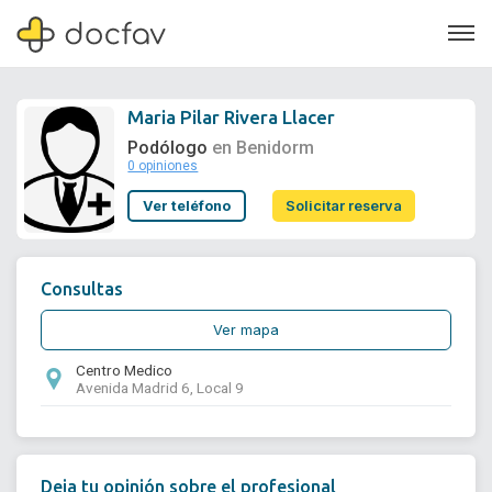
Maria Pilar Rivera Llacer
Podólogo
en Benidorm
0 opiniones
Soporte
Ver teléfono
Solicitar reserva
Quiénes somos
¿Eres un doctor?
Consultas
Ver mapa
Centro Medico
Avenida Madrid 6, Local 9
Deja tu opinión sobre el profesional