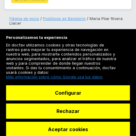
Página de inicio
Podólogo en Benidorm
Maria Pilar Rivera
Llacer
Personalizamos tu experiencia
En docfav utilizamos cookies y otras tecnologías de
rastreo para mejorar tu experiencia de navegación en
nuestra web, para mostrarte contenidos personalizados y
anuncios segmentados, para analizar el tráfico de nuestra
Registrarse
web y para comprender de donde llegan nuestros
visitantes. Si das tu consentimiento a continuación, docfav
Docfav
usará cookies y datos:
Más información sobre cómo Google usa tus datos
Recursos
Configurar
Para doctores
Especialistas
Rechazar
Aceptar cookies
© Dashboard Technologies S.L