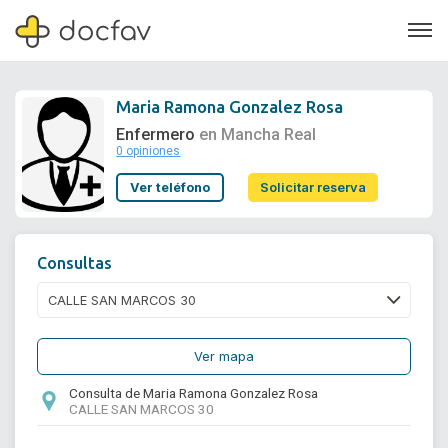
Maria Ramona Gonzalez Rosa
Enfermero
en Mancha Real
0 opiniones
Soporte
Ver teléfono
Solicitar reserva
Quiénes somos
¿Eres un doctor?
Consultas
Ver mapa
Consulta de Maria Ramona Gonzalez Rosa
CALLE SAN MARCOS 30