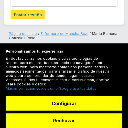
Enviar reseña
Página de inicio
Enfermero en Mancha Real
Maria Ramona
Gonzalez Rosa
Personalizamos tu experiencia
En docfav utilizamos cookies y otras tecnologías de
rastreo para mejorar tu experiencia de navegación en
nuestra web, para mostrarte contenidos personalizados y
anuncios segmentados, para analizar el tráfico de nuestra
Registrarse
web y para comprender de donde llegan nuestros
visitantes. Si das tu consentimiento a continuación, docfav
Docfav
usará cookies y datos:
Más información sobre cómo Google usa tus datos
Recursos
Configurar
Para doctores
Especialistas
Rechazar