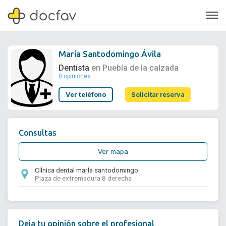
María Santodomingo Ávila
Dentista
en Puebla de la calzada
0 opiniones
Soporte
Ver teléfono
Solicitar reserva
Quiénes somos
¿Eres un doctor?
Consultas
Ver mapa
ClÍnica dental marÍa santodomingo
Plaza de extremadura 8 derecha
Deja tu opinión sobre el profesional