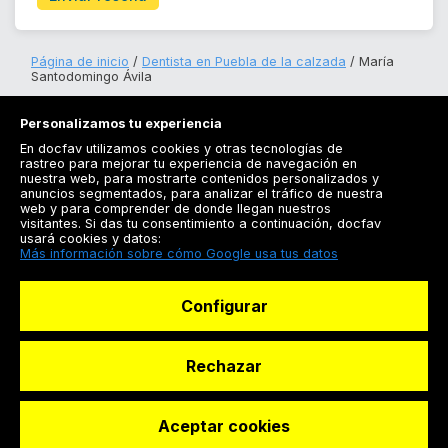
Página de inicio
Dentista en Puebla de la calzada
María
Santodomingo Ávila
Personalizamos tu experiencia
En docfav utilizamos cookies y otras tecnologías de
rastreo para mejorar tu experiencia de navegación en
nuestra web, para mostrarte contenidos personalizados y
anuncios segmentados, para analizar el tráfico de nuestra
Registrarse
web y para comprender de donde llegan nuestros
visitantes. Si das tu consentimiento a continuación, docfav
Docfav
usará cookies y datos:
Más información sobre cómo Google usa tus datos
Recursos
Configurar
Para doctores
Especialistas
Rechazar
Aceptar cookies
© Dashboard Technologies S.L