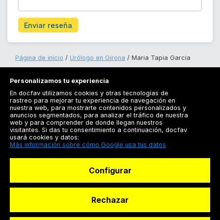
Enviar reseña
Página de inicio
Urólogo en Girona
Maria Tapia Garcia
Personalizamos tu experiencia
En docfav utilizamos cookies y otras tecnologías de
rastreo para mejorar tu experiencia de navegación en
nuestra web, para mostrarte contenidos personalizados y
anuncios segmentados, para analizar el tráfico de nuestra
Registrarse
web y para comprender de donde llegan nuestros
visitantes. Si das tu consentimiento a continuación, docfav
Docfav
usará cookies y datos:
Más información sobre cómo Google usa tus datos
Recursos
Configurar
Para doctores
Especialistas
Rechazar