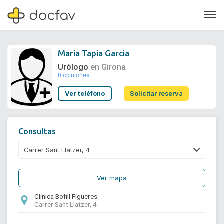
Maria Tapia Garcia
Urólogo
en Girona
0 opiniones
Soporte
Ver teléfono
Solicitar reserva
Quiénes somos
¿Eres un doctor?
Consultas
Ver mapa
Clinica Bofill Figueres
Carrer Sant Llatzer, 4