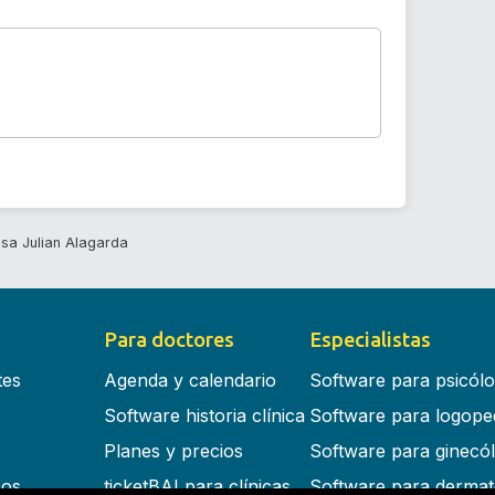
sa Julian Alagarda
Para doctores
Especialistas
tes
Agenda y calendario
Software para psicól
Software historia clínica
Software para logope
Planes y precios
Software para ginecó
cos
ticketBAI para clínicas
Software para dermat