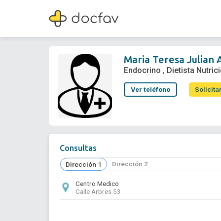
Maria Teresa Julian Alagarda
Endocrino
,
Dietista Nutricionista
Maria Teresa Julian 
Endocrino
Dietista Nutric
,
Ver teléfono
Solicita
Consultas
Dirección 2
Dirección 1
Centro Medico
Calle Arbres 53