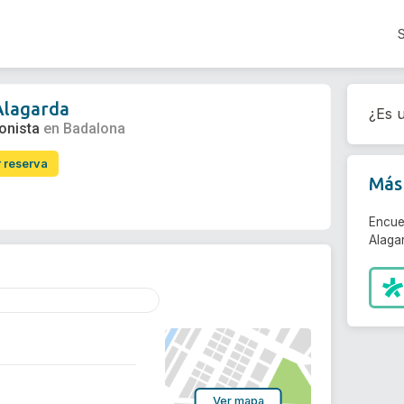
Alagarda
¿Es u
ionista
en Badalona
r reserva
Más 
Encue
Alagar
Ver mapa