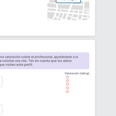
 una valoración sobre el profesional, ajustándote a la
a solicitar una cita. Ten en cuenta que los datos
e visiten este perfil.
Valoración (rating)
( )
( )
( )
( )
( )