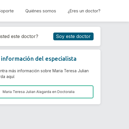
Soporte
Quiénes somos
¿Eres un doctor?
Reservar cita
sted este doctor?
Soy este doctor
información del especialista
ntra más información sobre Maria Teresa Julian
da aquí:
Maria Teresa Julian Alagarda en
Doctoralia