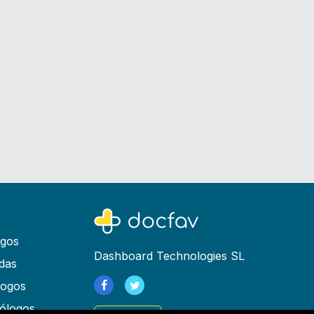
ogos
Dashboard Technologies SL
das
logos
ólogos