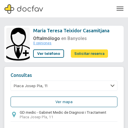
Maria Teresa Teixidor Casamitjana
Oftalmólogo
en Banyoles
0 opiniones
Soporte
Ver teléfono
Solicitar reserva
Quiénes somos
¿Eres un doctor?
Consultas
Ver mapa
GD medic - Gabinet Medic de Diagnosi i Tractament
Placa Josep Pla, 11