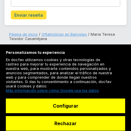
Enviar reseña
Página de inicio
Oftalmólogo en Banyoles
Maria Teresa
Teixidor Casamitjana
Personalizamos tu experiencia
En docfav utilizamos cookies y otras tecnologías de
rastreo para mejorar tu experiencia de navegación en
nuestra web, para mostrarte contenidos personalizados y
anuncios segmentados, para analizar el tráfico de nuestra
Registrarse
web y para comprender de donde llegan nuestros
visitantes. Si das tu consentimiento a continuación, docfav
Docfav
usará cookies y datos:
Más información sobre cómo Google usa tus datos
Recursos
Configurar
Para doctores
Especialistas
Rechazar