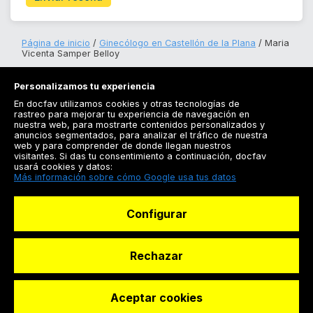
Página de inicio
Ginecólogo en Castellón de la Plana
Maria
Vicenta Samper Belloy
Personalizamos tu experiencia
En docfav utilizamos cookies y otras tecnologías de
rastreo para mejorar tu experiencia de navegación en
nuestra web, para mostrarte contenidos personalizados y
anuncios segmentados, para analizar el tráfico de nuestra
Registrarse
web y para comprender de donde llegan nuestros
visitantes. Si das tu consentimiento a continuación, docfav
Docfav
usará cookies y datos:
Más información sobre cómo Google usa tus datos
Recursos
Configurar
Para doctores
Especialistas
Rechazar
Aceptar cookies
© Dashboard Technologies S.L