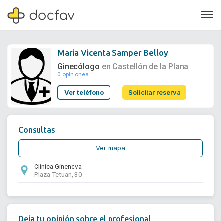
Maria Vicenta Samper Belloy
Ginecólogo
en Castellón de la Plana
0 opiniones
Soporte
Ver teléfono
Solicitar reserva
Quiénes somos
¿Eres un doctor?
Consultas
Ver mapa
Clinica Ginenova
Plaza Tetuan, 30
Deja tu opinión sobre el profesional