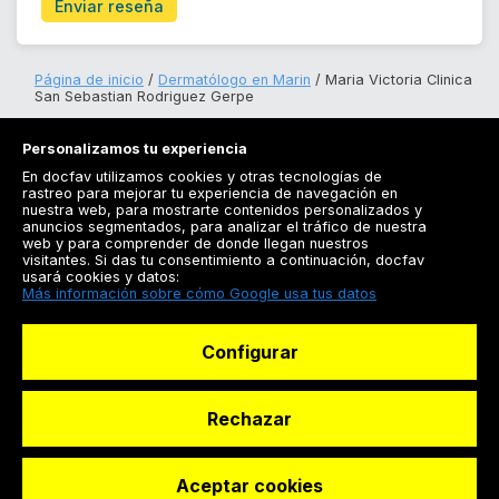
Enviar reseña
Página de inicio
Dermatólogo en Marin
Maria Victoria Clinica
San Sebastian Rodriguez Gerpe
Personalizamos tu experiencia
En docfav utilizamos cookies y otras tecnologías de
rastreo para mejorar tu experiencia de navegación en
nuestra web, para mostrarte contenidos personalizados y
anuncios segmentados, para analizar el tráfico de nuestra
Registrarse
web y para comprender de donde llegan nuestros
visitantes. Si das tu consentimiento a continuación, docfav
Docfav
usará cookies y datos:
Más información sobre cómo Google usa tus datos
Recursos
Configurar
Para doctores
Especialistas
Rechazar
Aceptar cookies
© Dashboard Technologies S.L