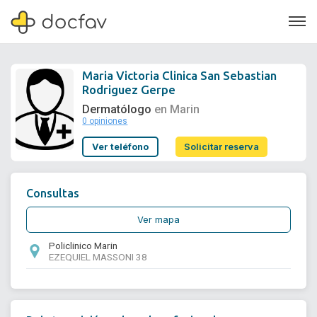
Maria Victoria Clinica San Sebastian
Rodriguez Gerpe
Dermatólogo
en Marin
0 opiniones
Soporte
Ver teléfono
Solicitar reserva
Quiénes somos
¿Eres un doctor?
Consultas
Ver mapa
Policlinico Marin
EZEQUIEL MASSONI 38