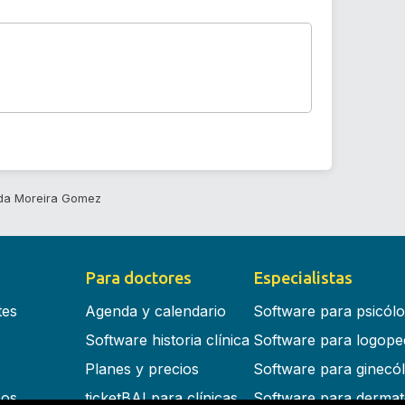
da Moreira Gomez
Para doctores
Especialistas
tes
Agenda y calendario
Software para psicól
Software historia clínica
Software para logope
Planes y precios
Software para ginecó
cos
ticketBAI para clínicas
Software para dermat