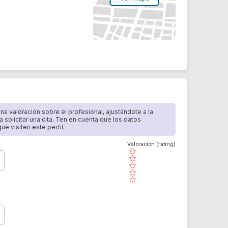
 una valoración sobre el profesional, ajustándote a la
a solicitar una cita. Ten en cuenta que los datos
e visiten este perfil.
Valoración (rating)
( )
( )
( )
( )
( )