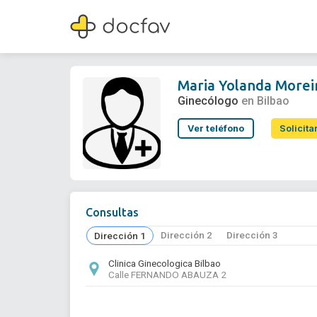
Maria Yolanda Moreira Gomez
Ginecólogo
Maria Yolanda More
Ginecólogo
en Bilbao
Ver teléfono
Solicita
Consultas
Dirección 2
Dirección 3
Dirección 1
Clinica Ginecologica Bilbao
Calle FERNANDO ABAUZA 2