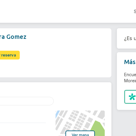
ira Gomez
¿Es u
r reserva
Más 
Encue
Morei
Ver mapa