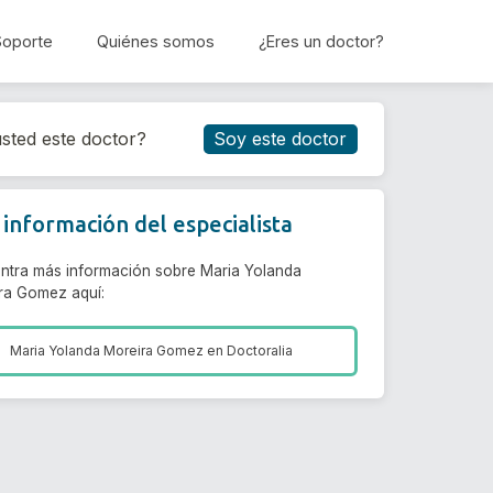
Soporte
Quiénes somos
¿Eres un doctor?
Reservar cita
sted este doctor?
Soy este doctor
información del especialista
ntra más información sobre Maria Yolanda
ra Gomez aquí:
Maria Yolanda Moreira Gomez en
Doctoralia