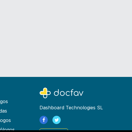
ogos
Dashboard Technologies SL
das
logos
ólogos