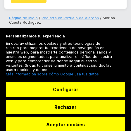
Página de inicio
Pediatra en Pozuelo de Alarcón
Marian
Cuesta Rodriguez
Personalizamos tu experiencia
En docfav utilizamos cookies y otras tecnologías de
rastreo para mejorar tu experiencia de navegación en
nuestra web, para mostrarte contenidos personalizados y
anuncios segmentados, para analizar el tráfico de nuestra
Registrarse
web y para comprender de donde llegan nuestros
visitantes. Si das tu consentimiento a continuación, docfav
Docfav
usará cookies y datos:
Más información sobre cómo Google usa tus datos
Recursos
Configurar
Para doctores
Especialistas
Rechazar
Aceptar cookies
© Dashboard Technologies S.L