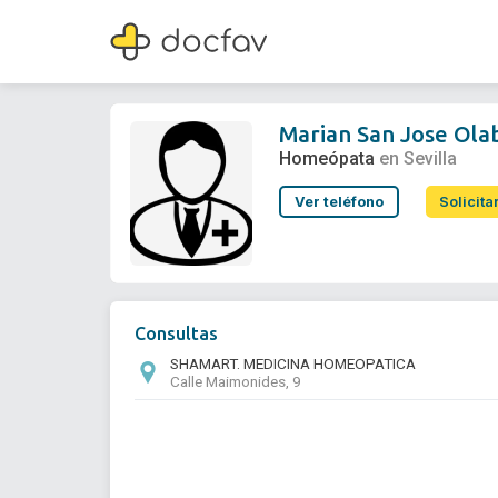
Marian San Jose Olabarria
Homeópata
Marian San Jose Ola
Homeópata
en Sevilla
Ver teléfono
Solicita
Consultas
SHAMART. MEDICINA HOMEOPATICA
Calle Maimonides, 9