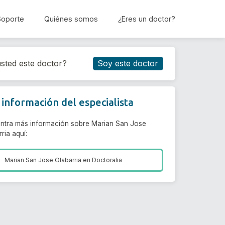
Soporte
Quiénes somos
¿Eres un doctor?
Reservar cita
sted este doctor?
Soy este doctor
información del especialista
ntra más información sobre Marian San Jose
ria aquí:
Marian San Jose Olabarria en
Doctoralia