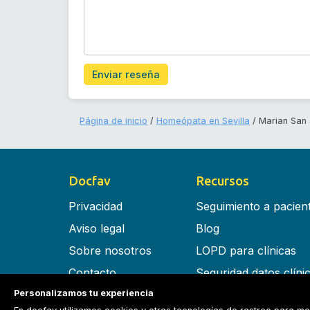
Enviar reseña
Página de inicio
Homeópata en Sevilla
Marian San 
Docfav
Recursos
Privacidad
Seguimiento a pacien
Aviso legal
Blog
Sobre nosotros
LOPD para clínicas
Contacto
Seguridad datos clíni
Personalizamos tu experiencia
Términos y condiciones
Software para clínica