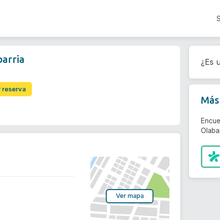
barria
¿Es u
r reserva
Más 
Encue
Olabar
Ver mapa