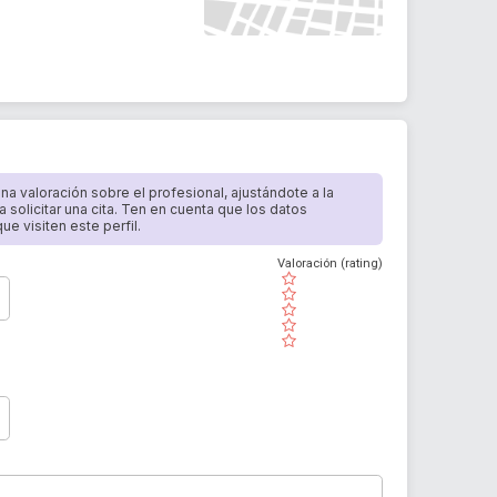
 una valoración sobre el profesional, ajustándote a la
a solicitar una cita. Ten en cuenta que los datos
e visiten este perfil.
Valoración (rating)
( )
( )
( )
( )
( )