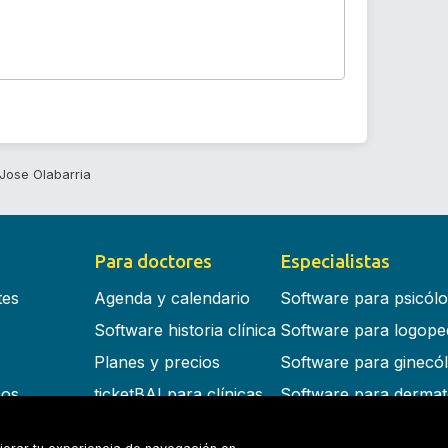
Jose Olabarria
Para doctores
Especialistas
tes
Agenda y calendario
Software para psicól
Software historia clínica
Software para logope
Planes y precios
Software para ginecó
cos
ticketBAI para clínicas
Software para dermat
s en la nube
Software para dentist