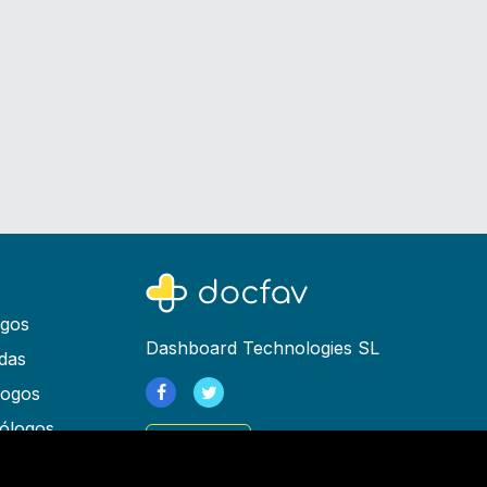
ogos
Dashboard Technologies SL
das
logos
ólogos
Registrarse
as