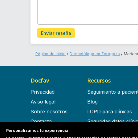
Enviar reseña
Página de inicio
Dermatólogo en Zaragoza
Mariano
Docfav
Recursos
Privacidad
Seguimiento a pacien
Aviso legal
Blog
Sobre nosotros
LOPD para clínicas
Contacto
Seguridad datos clíni
Personalizamos tu experiencia
Términos y condiciones
Software para clínica