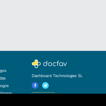
ogos
Dashboard Technologies SL
das
logos
ólogos
Registrarse
as