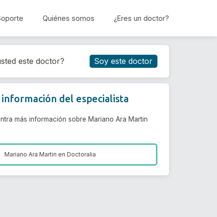
Soporte
Quiénes somos
¿Eres un doctor?
Reservar cita
sted este doctor?
Soy este doctor
información del especialista
ntra más información sobre Mariano Ara Martin
Mariano Ara Martin en
Doctoralia