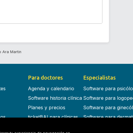
 Ara Martin
Para doctores
Especialistas
tes
Agenda y calendario
Software para psicól
Software historia clínica
Software para logope
Planes y precios
Software para ginecó
cos
ticketBAI para clínicas
Software para dermat
s en la nube
Software para dentist