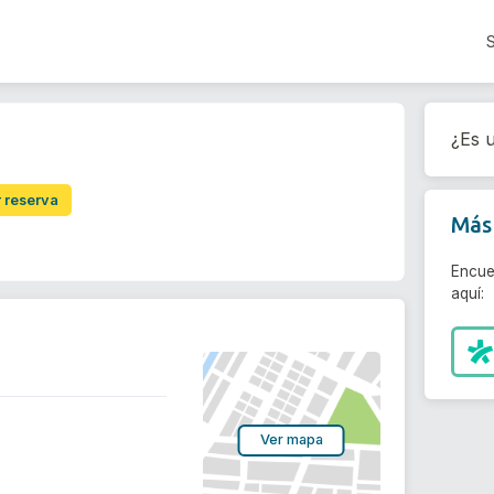
¿Es u
a
r reserva
Más 
Encue
aquí:
Ver mapa