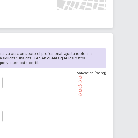
 una valoración sobre el profesional, ajustándote a la
a solicitar una cita. Ten en cuenta que los datos
e visiten este perfil.
Valoración (rating)
( )
( )
( )
( )
( )