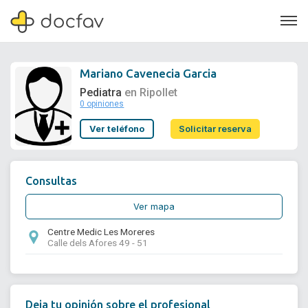
Mariano Cavenecia Garcia
Pediatra
en Ripollet
0 opiniones
Soporte
Ver teléfono
Solicitar reserva
Quiénes somos
¿Eres un doctor?
Consultas
Ver mapa
Centre Medic Les Moreres
Calle dels Afores 49 - 51
Deja tu opinión sobre el profesional