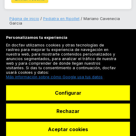
Página de inicio
Pediatra en Ripollet
Mariano Cavenecia
Garcia
Personalizamos tu experiencia
En docfav utilizamos cookies y otras tecnologías de
rastreo para mejorar tu experiencia de navegación en
nuestra web, para mostrarte contenidos personalizados y
anuncios segmentados, para analizar el tráfico de nuestra
Registrarse
web y para comprender de donde llegan nuestros
visitantes. Si das tu consentimiento a continuación, docfav
Docfav
usará cookies y datos:
Más información sobre cómo Google usa tus datos
Recursos
Configurar
Para doctores
Especialistas
Rechazar
Aceptar cookies
© Dashboard Technologies S.L