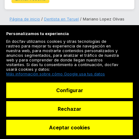
Página de inicio
Dentista en Teruel
Mariano Lopez Olivas
Personalizamos tu experiencia
En docfav utilizamos cookies y otras tecnologías de
rastreo para mejorar tu experiencia de navegación en
nuestra web, para mostrarte contenidos personalizados y
anuncios segmentados, para analizar el tráfico de nuestra
Registrarse
web y para comprender de donde llegan nuestros
visitantes. Si das tu consentimiento a continuación, docfav
Docfav
usará cookies y datos:
Más información sobre cómo Google usa tus datos
Recursos
Configurar
Para doctores
Especialistas
Rechazar
Aceptar cookies
© Dashboard Technologies S.L
Solicitar reserva