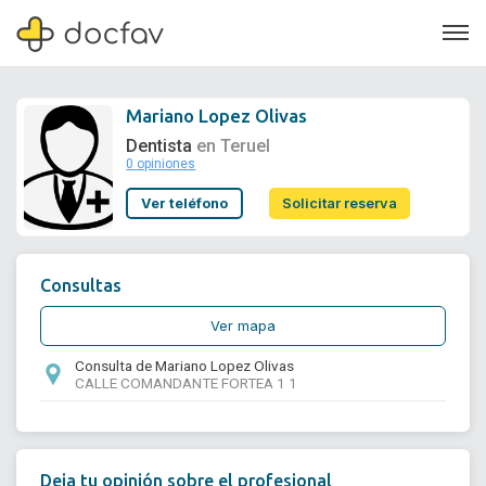
Mariano Lopez Olivas
Dentista
en Teruel
0 opiniones
Soporte
Ver teléfono
Solicitar reserva
Quiénes somos
¿Eres un doctor?
Consultas
Ver mapa
Consulta de Mariano Lopez Olivas
CALLE COMANDANTE FORTEA 1 1
Deja tu opinión sobre el profesional