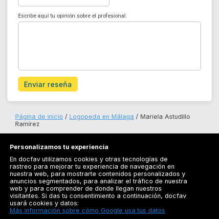
Escribe aquí tu opinión sobre el profesional:
Enviar reseña
Página de inicio
Logopeda en Málaga
Mariela Astudillo
Ramírez
Personalizamos tu experiencia
En docfav utilizamos cookies y otras tecnologías de
rastreo para mejorar tu experiencia de navegación en
nuestra web, para mostrarte contenidos personalizados y
anuncios segmentados, para analizar el tráfico de nuestra
Registrarse
web y para comprender de donde llegan nuestros
visitantes. Si das tu consentimiento a continuación, docfav
Docfav
usará cookies y datos:
Más información sobre cómo Google usa tus datos