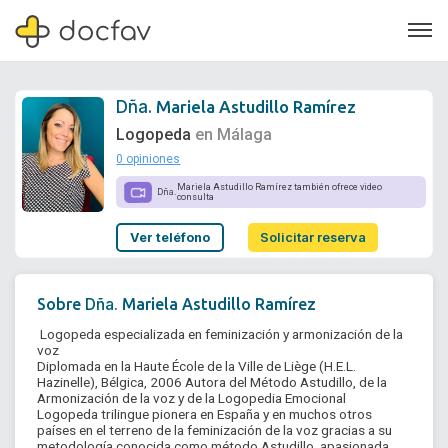
Dña.
Mariela Astudillo Ramírez
Logopeda
en Málaga
0 opiniones
Soporte
Mariela Astudillo Ramírez también ofrece video
Dña.
consulta
Quiénes somos
Ver teléfono
Solicitar reserva
¿Eres un doctor?
Dña.
Sobre
Mariela Astudillo Ramírez
 Logopeda especializada en feminización y armonización de la 
voz

Diplomada en la Haute École de la Ville de Liège (H.E.L. 
Hazinelle), Bélgica, 2006 Autora del Método Astudillo, de la 
Armonización de la voz y de la Logopedia Emocional

Logopeda trilingue pionera en España y en muchos otros 
países en el terreno de la feminización de la voz gracias a su 
metodología conocida como método Astudillo, apasionada 