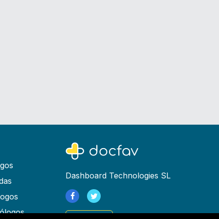
ogos
Dashboard Technologies SL
das
logos
ólogos
Registrarse