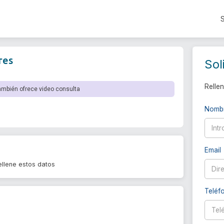
res
Sol
Rellen
ambién ofrece video consulta
Nomb
Email
llene estos datos
Teléf