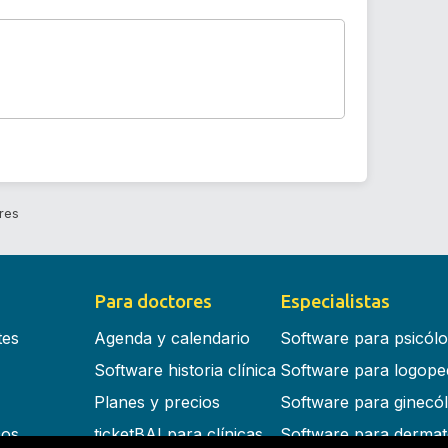
res
Para doctores
Especialistas
tes
Agenda y calendario
Software para psicól
Software historia clínica
Software para logope
Planes y precios
Software para ginecó
cos
ticketBAI para clínicas
Software para dermat