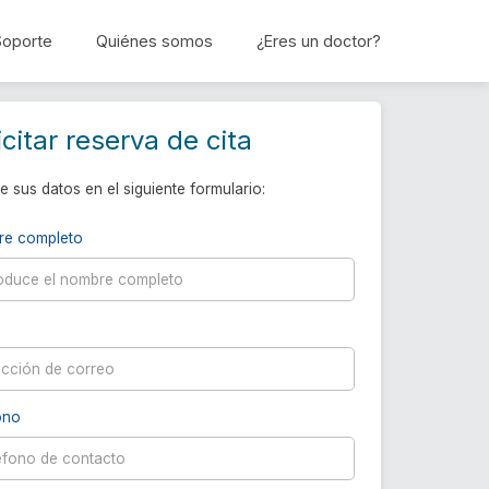
Soporte
Quiénes somos
¿Eres un doctor?
Reservar cita
icitar reserva de cita
e sus datos en el siguiente formulario:
re completo
ono