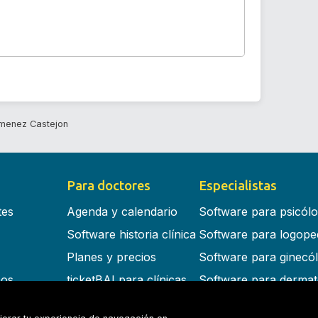
menez Castejon
Para doctores
Especialistas
tes
Agenda y calendario
Software para psicól
Software historia clínica
Software para logope
Planes y precios
Software para ginecó
cos
ticketBAI para clínicas
Software para dermat
s en la nube
Software para dentist