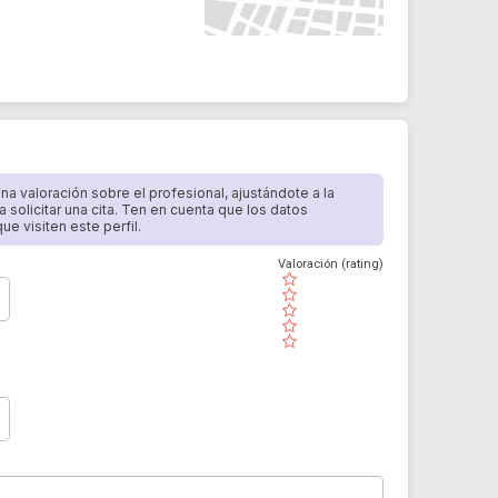
 una valoración sobre el profesional, ajustándote a la
a solicitar una cita. Ten en cuenta que los datos
e visiten este perfil.
Valoración (rating)
( )
( )
( )
( )
( )