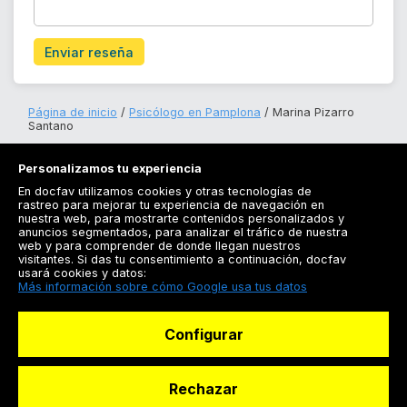
Enviar reseña
Página de inicio
Psicólogo en Pamplona
Marina Pizarro
Santano
Personalizamos tu experiencia
En docfav utilizamos cookies y otras tecnologías de
rastreo para mejorar tu experiencia de navegación en
nuestra web, para mostrarte contenidos personalizados y
anuncios segmentados, para analizar el tráfico de nuestra
Registrarse
web y para comprender de donde llegan nuestros
visitantes. Si das tu consentimiento a continuación, docfav
Docfav
usará cookies y datos:
Más información sobre cómo Google usa tus datos
Recursos
Configurar
Para doctores
Especialistas
Rechazar