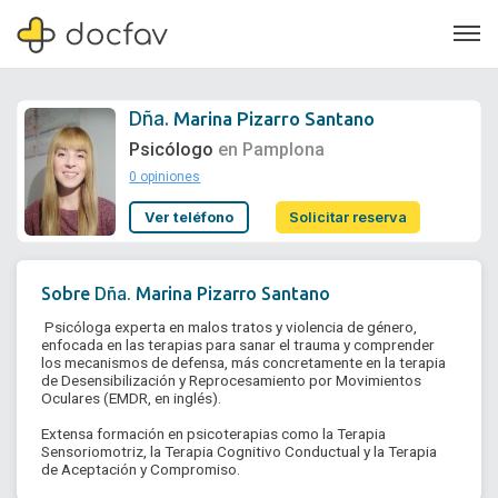
Dña.
Marina Pizarro Santano
Psicólogo
en Pamplona
0 opiniones
Soporte
Ver teléfono
Solicitar reserva
Quiénes somos
¿Eres un doctor?
Dña.
Sobre
Marina Pizarro Santano
 Psicóloga experta en malos tratos y violencia de género, 
enfocada en las terapias para sanar el trauma y comprender 
los mecanismos de defensa, más concretamente en la terapia 
de Desensibilización y Reprocesamiento por Movimientos 
Oculares (EMDR, en inglés).

Extensa formación en psicoterapias como la Terapia 
Sensoriomotriz, la Terapia Cognitivo Conductual y la Terapia 
de Aceptación y Compromiso. 