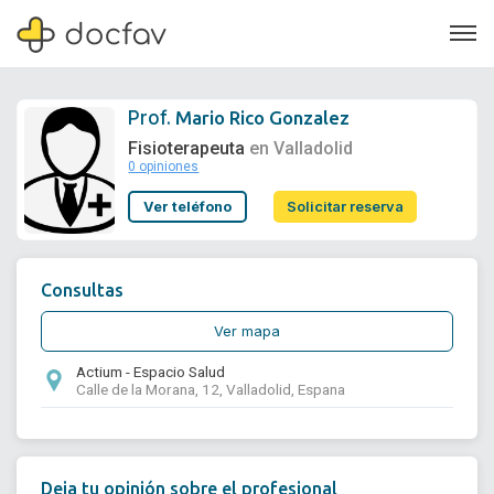
Prof.
Mario Rico Gonzalez
Fisioterapeuta
en Valladolid
0 opiniones
Soporte
Ver teléfono
Solicitar reserva
Quiénes somos
¿Eres un doctor?
Consultas
Ver mapa
Actium - Espacio Salud
Calle de la Morana, 12, Valladolid, Espana
Deja tu opinión sobre el profesional