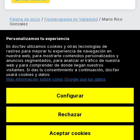
Página de inicio
Fisioterapeuta en Valladolid
Mario Rico
Gonzalez
Personalizamos tu experiencia
En docfav utilizamos cookies y otras tecnologías de
rastreo para mejorar tu experiencia de navegación en
nuestra web, para mostrarte contenidos personalizados y
anuncios segmentados, para analizar el tráfico de nuestra
Registrarse
web y para comprender de donde llegan nuestros
visitantes. Si das tu consentimiento a continuación, docfav
Docfav
usará cookies y datos:
Más información sobre cómo Google usa tus datos
Recursos
Configurar
Para doctores
Especialistas
Rechazar
Aceptar cookies
© Dashboard Technologies S.L