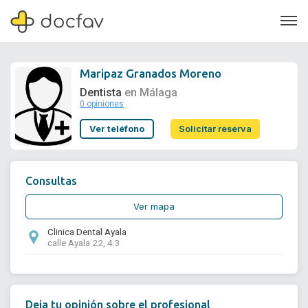
Maripaz Granados Moreno
Dentista
en Málaga
0 opiniones
Soporte
Ver teléfono
Solicitar reserva
Quiénes somos
¿Eres un doctor?
Consultas
Ver mapa
Clinica Dental Ayala
calle Ayala 22, 4.3
Deja tu opinión sobre el profesional