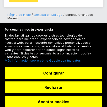
Página de inicio
Dentista en Málaga
Maripaz Granados
Moreno
Personalizamos tu experiencia
En docfav utilizamos cookies y otras tecnologías de
rastreo para mejorar tu experiencia de navegación en
nuestra web, para mostrarte contenidos personalizados y
anuncios segmentados, para analizar el tráfico de nuestra
Registrarse
web y para comprender de donde llegan nuestros
visitantes. Si das tu consentimiento a continuación, docfav
Docfav
usará cookies y datos:
Más información sobre cómo Google usa tus datos
Recursos
Configurar
Para doctores
Especialistas
Rechazar
Aceptar cookies
© Dashboard Technologies S.L