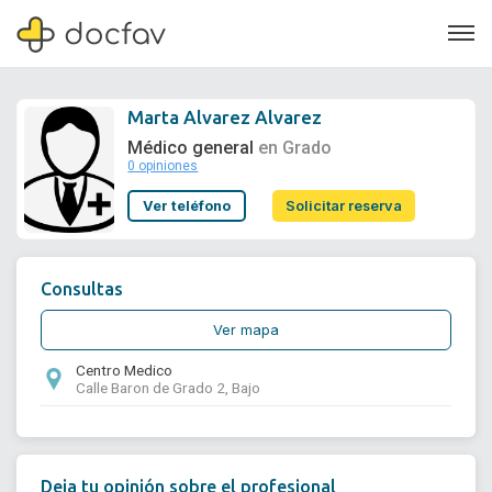
Marta Alvarez Alvarez
Médico general
en Grado
0 opiniones
Soporte
Ver teléfono
Solicitar reserva
Quiénes somos
¿Eres un doctor?
Consultas
Ver mapa
Centro Medico
Calle Baron de Grado 2, Bajo
Deja tu opinión sobre el profesional