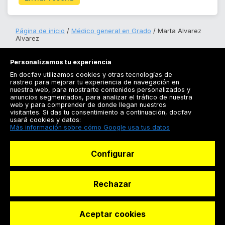
Página de inicio
Médico general en Grado
Marta Alvarez
Alvarez
Personalizamos tu experiencia
En docfav utilizamos cookies y otras tecnologías de
rastreo para mejorar tu experiencia de navegación en
nuestra web, para mostrarte contenidos personalizados y
anuncios segmentados, para analizar el tráfico de nuestra
Registrarse
web y para comprender de donde llegan nuestros
visitantes. Si das tu consentimiento a continuación, docfav
Docfav
usará cookies y datos:
Más información sobre cómo Google usa tus datos
Recursos
Configurar
Para doctores
Especialistas
Rechazar
Aceptar cookies
© Dashboard Technologies S.L