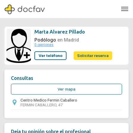
Marta Alvarez Pillado
Podólogo
en Madrid
0 opiniones
Soporte
Ver teléfono
Solicitar reserva
Quiénes somos
¿Eres un doctor?
Consultas
Ver mapa
Centro Medico Fermin Caballero
FERMIN CABALLERO, 47
Deja tu opinión sobre el profesional