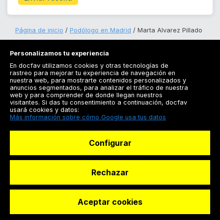
Página de inicio
Podólogo en Madrid
Marta Alvarez Pillado
Personalizamos tu experiencia
En docfav utilizamos cookies y otras tecnologías de
rastreo para mejorar tu experiencia de navegación en
nuestra web, para mostrarte contenidos personalizados y
anuncios segmentados, para analizar el tráfico de nuestra
Registrarse
web y para comprender de donde llegan nuestros
visitantes. Si das tu consentimiento a continuación, docfav
Docfav
usará cookies y datos:
Más información sobre cómo Google usa tus datos
Recursos
Configurar
Para doctores
Especialistas
Rechazar
Aceptar cookies
© Dashboard Technologies S.L
Solicitar reserva